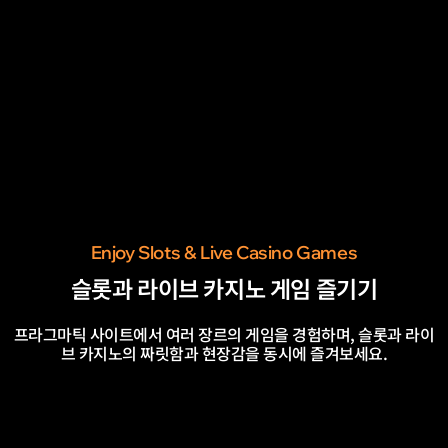
Enjoy Slots & Live Casino Games
슬롯과 라이브 카지노 게임 즐기기
프라그마틱 사이트에서 여러 장르의 게임을 경험하며, 슬롯과 라이
브 카지노의 짜릿함과 현장감을 동시에 즐겨보세요.