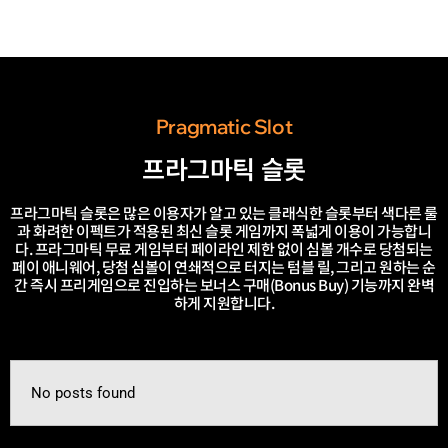
Pragmatic Slot
프라그마틱 슬롯
프라그마틱 슬롯은 많은 이용자가 알고 있는 클래식한 슬롯부터 색다른 룰
과 화려한 이펙트가 적용된 최신 슬롯 게임까지 폭넓게 이용이 가능합니
다.
프라그마틱 무료
게임부터 페이라인 제한 없이 심볼 개수로 당첨되는
페이 애니웨어, 당첨 심볼이 연쇄적으로 터지는 텀블 릴, 그리고 원하는 순
간 즉시 프리게임으로 진입하는 보너스 구매(Bonus Buy) 기능까지 완벽
하게 지원합니다.
No posts found