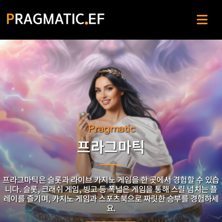
Skip
to
content
Pragmatic
프라그마틱
프라그마틱은 슬롯과 라이브 카지노 게임을 한 곳에서 경험할 수 있습
니다. 슬롯, 크래쉬 게임, 빙고 등 폭넓은 게임을 통해 스릴 넘치는 플
레이를 즐기며, 카지노 게임과 스포츠북으로 짜릿한 승부를 경험하세
요.